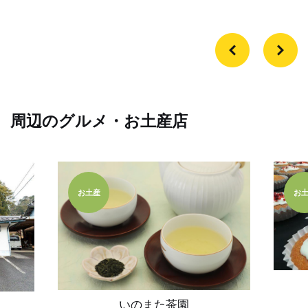
周辺のグルメ・お土産店
お土産
お
いのまた茶園