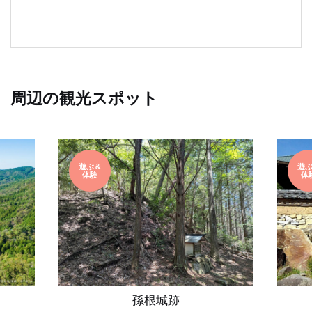
周辺の観光スポット
遊ぶ＆
遊
体験
体
孫根城跡