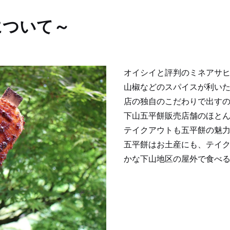
について～
オイシイと評判のミネアサ
山椒などのスパイスが利い
店の独自のこだわりで出す
下山五平餅販売店舗のほと
テイクアウトも五平餅の魅
五平餅はお土産にも、テイク
かな下山地区の屋外で食べ