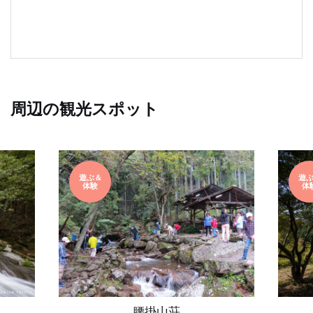
周辺の観光スポット
遊ぶ＆
遊
体験
体
腰掛山荘