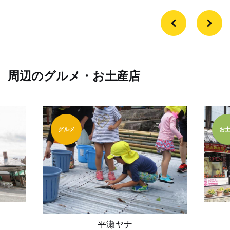
周辺のグルメ・お土産店
グルメ
お
平瀬ヤナ