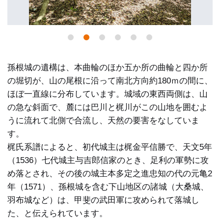
孫根城の遺構は、本曲輪のほか五か所の曲輪と四か所
の堀切が、山の尾根に沿って南北方向約180ｍの間に、
ほぼ一直線に分布しています。城域の東西両側は、山
の急な斜面で、麓には巴川と梶川がこの山地を囲むよ
うに流れて北側で合流し、天然の要害をなしていま
す。
梶氏系譜によると、初代城主は梶金平信勝で、天文5年
（1536）七代城主与吉郎信家のとき、足利の軍勢に攻
め落とされ、その後の城主本多定之進忠知の代の元亀2
年（1571）、孫根城を含む下山地区の諸城（大桑城、
羽布城など）は、甲斐の武田軍に攻められて落城し
た、と伝えられています。