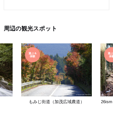
周辺の観光スポット
遊ぶ＆
遊
体験
体
もみじ街道（加茂広域農道）
26i