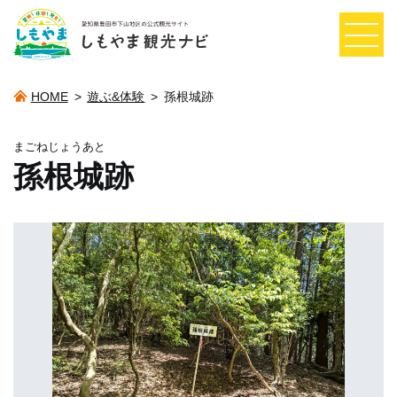
HOME
>
遊ぶ&体験
>
孫根城跡
まごねじょうあと
孫根城跡