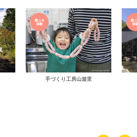
遊ぶ＆
遊
体験
体
手づくり工房山遊里