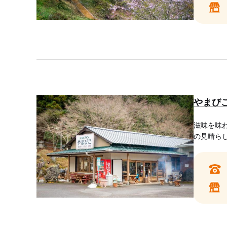
やまび
滋味を味
の見晴ら