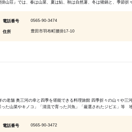
腰掛山荘』では、春は山菜、夏は鮎、秋は自然薯、冬は猪鍋と、季節折
0565-90-3474
電話番号
豊田市羽布町腰掛17-10
住所
8年の老舗 奥三河の幸と四季を堪能できる料理旅館 四季折々の山々や
採った山菜やキノコ」「清流で育った川魚」「厳選されたジビエ」等 
0565-90-3472
電話番号