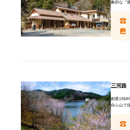
象的な『
三河路
創業196
自ら山で