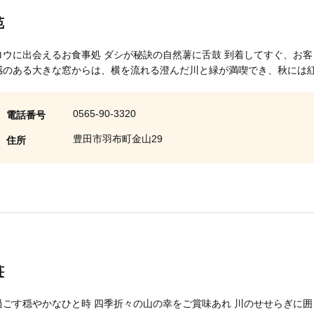
苑
ロウに出会えるお食事処 ダシが秘訣の自然薯に舌鼓 到着してすぐ、お
感のある大きな窓からは、横を流れる澄んだ川と緑が満喫でき、秋には
0565-90-3320
電話番号
豊田市羽布町金山29
住所
荘
過ごす穏やかなひと時 四季折々の山の幸をご賞味あれ 川のせせらぎに囲