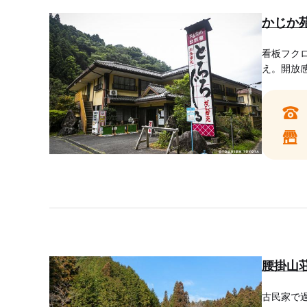
かじか
看板フク
え。開放
腰掛山
古民家で