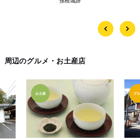
孫根城跡
周辺のグルメ・お土産店
お土産
グ