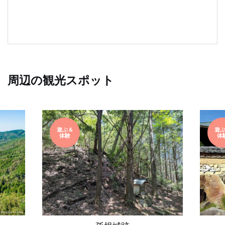
周辺の観光スポット
遊ぶ＆
遊
体験
体