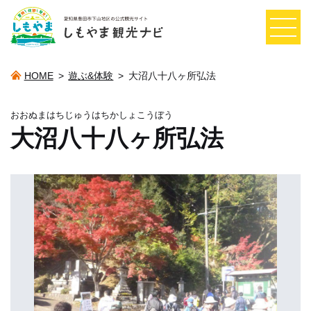
HOME
>
遊ぶ&体験
>
大沼八十八ヶ所弘法
おおぬまはちじゅうはちかしょこうぼう
大沼八十八ヶ所弘法