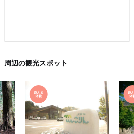
周辺の観光スポット
遊ぶ＆
遊
体験
体