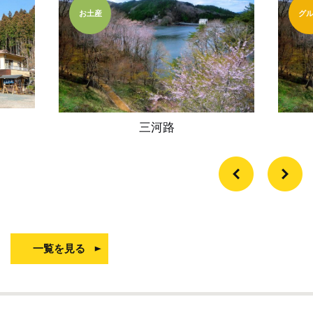
お土産
グ
三河路
一覧を見る