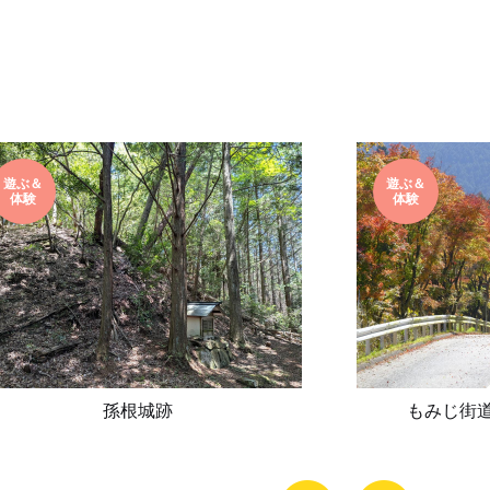
遊ぶ＆
遊ぶ＆
体験
体験
孫根城跡
もみじ街