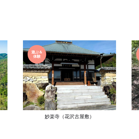
遊ぶ＆
体験
妙楽寺（花沢古屋敷）