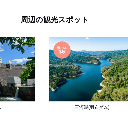
周辺の観光スポット
遊ぶ＆
体験
ム
三河湖(羽布ダム)