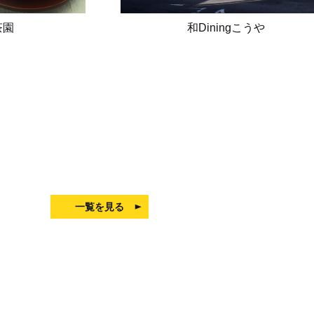
茶園
和Diningこうや
一覧を見る