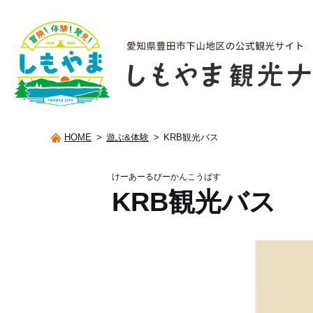
HOME
>
遊ぶ&体験
>
KRB観光バス
けーあーるびーかんこうばす
KRB観光バス